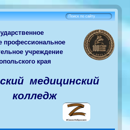
сударств
енное
е
профессиональное
тельное учреждение
опольского края
вский медицинский
колледж