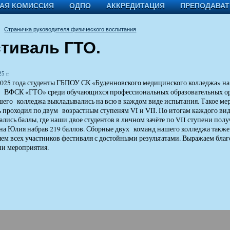
АЯ КОМИССИЯ
ОДПО
АККРЕДИТАЦИЯ
ПРЕПОДАВА
Страничка руководителя физического воспитания
тиваль ГТО.
5 г.
2025 года студенты ГБПОУ СК «Буденновского медицинского колледжа» на 
е ВФСК «ГТО» среди обучающихся профессиональных образовательных о
шего колледжа выкладывались на всю в каждом виде испытания. Такое ме
 проходил по двум возрастным ступеням VI и VII. По итогам каждого вид
лись баллы, где наши двое студентов в личном зачёте по VII ступени получ
а Юлия набрав 219 баллов. Сборные двух команд нашего колледжа также в
ем всех участников фестиваля с достойными результатами. Выражаем благ
ии мероприятия.