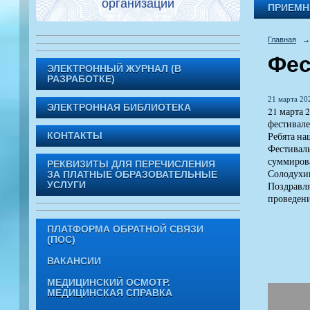
организации
ПРИЕМН
Главная
→
Фес
ЭЛЕКТРОННЫЙ ЖУРНАЛ (В
РАЗРАБОТКЕ)
21 марта 202
ЭЛЕКТРОННАЯ БИБЛИОТЕКА
21 марта 
фестивал
Ребята на
КОНТАКТЫ
Фестиваль
суммирова
РЕКВИЗИТЫ ДЛЯ ПЕРЕЧИСЛЕНИЯ
Солодухин
ЗА ПЛАТНЫЕ ОБРАЗОВАТЕЛЬНЫЕ
Поздравля
УСЛУГИ
проведен
ПЛАТФОРМА ОБРАТНОЙ СВЯЗИ
(ПОС)
ВАКАНСИИ
МЕДИЦИНСКИЙ ОСМОТР.
МЕДИЦИНСКАЯ СПРАВКА