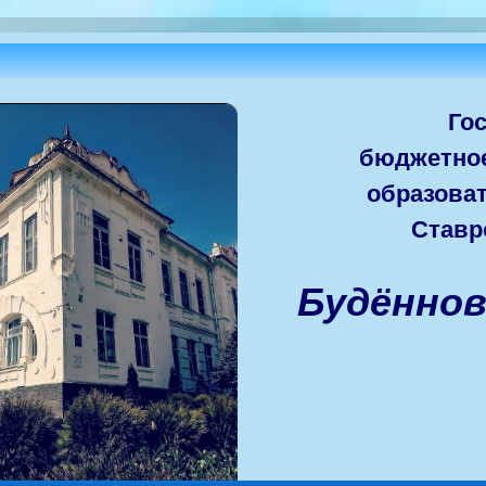
Го
бюджетно
образова
Ставр
Будённо