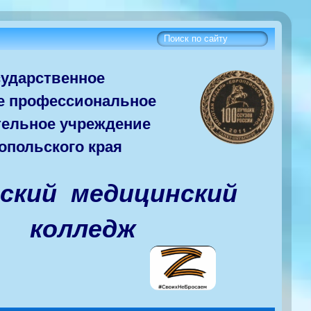
сударств
енное
е
профессиональное
тельное учреждение
опольского края
вский медицинский
колледж