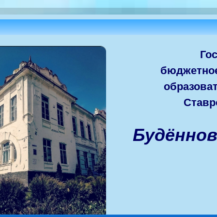
Го
бюджетно
образова
Ставр
Будённо