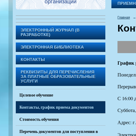
организации
ПРИЕМН
Главная
→
Кон
ЭЛЕКТРОННЫЙ ЖУРНАЛ (В
РАЗРАБОТКЕ)
ЭЛЕКТРОННАЯ БИБЛИОТЕКА
КОНТАКТЫ
График 
РЕКВИЗИТЫ ДЛЯ ПЕРЕЧИСЛЕНИЯ
Понедель
ЗА ПЛАТНЫЕ ОБРАЗОВАТЕЛЬНЫЕ
УСЛУГИ
Перерыв 
Целевое обучение
С 16:00 
Контакты, график приема документов
Суббота,
Стоимость обучения
Адрес: г
Перечень документов для поступления в
Электро