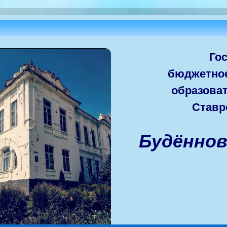
Го
бюджетно
образова
Ставр
Будённо