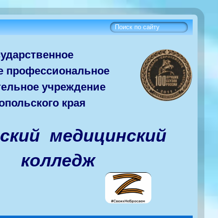
сударств
енное
е
профессиональное
тельное учреждение
опольского края
вский медицинский
колледж