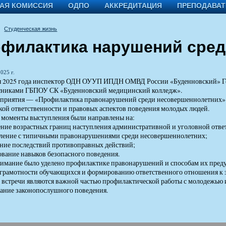
АЯ КОМИССИЯ
ОДПО
АККРЕДИТАЦИЯ
ПРЕПОДАВА
Студенческая жизнь
филактика нарушений сред
025 г.
ря 2025 года инспектор ОДН ОУУП ИПДН ОМВД России «Буденновский» Ге
сниками ГБПОУ СК «Буденновский медицинский колледж».
приятия — «Профилактика правонарушений среди несовершеннолетних». 
ой ответственности и правовых аспектов поведения молодых людей.
 моменты выступления были направлены на:
ение возрастных границ наступления административной и уголовной отве
мление с типичными правонарушениями среди несовершеннолетних;
ние последствий противоправных действий;
вание навыков безопасного поведения.
нимание было уделено профилактике правонарушений и способам их пре
грамотности обучающихся и формированию ответственного отношения к з
встречи являются важной частью профилактической работы с молодежью
ание законопослушного поведения.