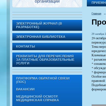
организации
ПРИЕМН
Главная
→
Про
ЭЛЕКТРОННЫЙ ЖУРНАЛ (В
РАЗРАБОТКЕ)
29 октября 2
ЭЛЕКТРОННАЯ БИБЛИОТЕКА
29 октяб
первокур
Тема меро
КОНТАКТЫ
юридическ
Ключевые
РЕКВИЗИТЫ ДЛЯ ПЕРЕЧИСЛЕНИЯ
* разъясн
ЗА ПЛАТНЫЕ ОБРАЗОВАТЕЛЬНЫЕ
* ознако
УСЛУГИ
* обсужде
* формиро
Особое в
ПЛАТФОРМА ОБРАТНОЙ СВЯЗИ
правовой 
(ПОС)
Подобные 
формиров
ВАКАНСИИ
МЕДИЦИНСКИЙ ОСМОТР.
МЕДИЦИНСКАЯ СПРАВКА