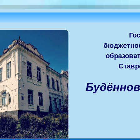
Го
бюджетно
образова
Ставр
Будённо