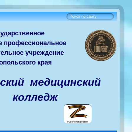
сударств
енное
е
профессиональное
тельное учреждение
опольского края
вский медицинский
колледж