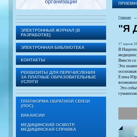
организации
ПРИЕМН
Главная
→
"Я 
ЭЛЕКТРОННЫЙ ЖУРНАЛ (В
РАЗРАБОТКЕ)
17 апреля 20
ЭЛЕКТРОННАЯ БИБЛИОТЕКА
В Национа
медицинск
Вместе со
КОНТАКТЫ
Эта знаме
осознавая
РЕКВИЗИТЫ ДЛЯ ПЕРЕЧИСЛЕНИЯ
Елена Юрь
ЗА ПЛАТНЫЕ ОБРАЗОВАТЕЛЬНЫЕ
возможнос
УСЛУГИ
Это событ
гуманизма
ПЛАТФОРМА ОБРАТНОЙ СВЯЗИ
(ПОС)
ВАКАНСИИ
МЕДИЦИНСКИЙ ОСМОТР.
МЕДИЦИНСКАЯ СПРАВКА