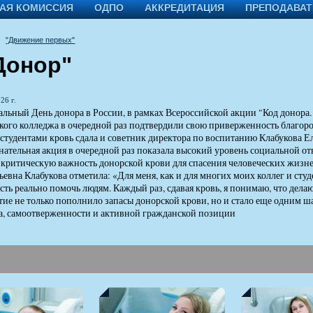
АЯ КОМИССИЯ
ОДПО
АККРЕДИТАЦИЯ
ПРЕПОДАВА
"Движение первых"
Донор"
26 г.
льный День донора в России, в рамках Всероссийской акции "Код донора
ого колледжа в очередной раз подтвердили свою приверженность благород
 студентами кровь сдала и советник директора по воспитанию Клабукова Ел
нательная акция в очередной раз показала высокий уровень социальной о
 критическую важность донорской крови для спасения человеческих жизне
евна Клабукова отметила: «Для меня, как и для многих моих коллег и студен
ть реально помочь людям. Каждый раз, сдавая кровь, я понимаю, что дела
ие не только пополнило запасы донорской крови, но и стало еще одним 
, самоотверженности и активной гражданской позиции