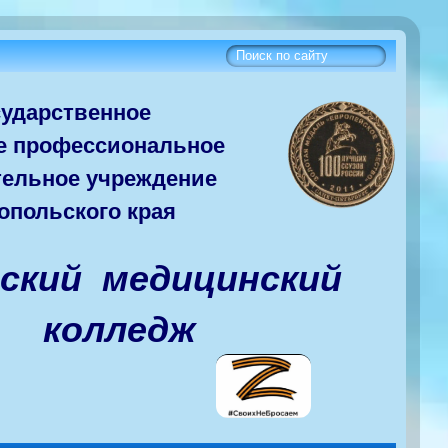
сударств
енное
е
профессиональное
тельное учреждение
опольского края
вский медицинский
колледж