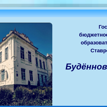
Го
бюджетно
образова
Ставр
Будённо