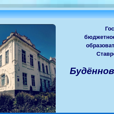
Го
бюджетно
образова
Ставр
Будённо