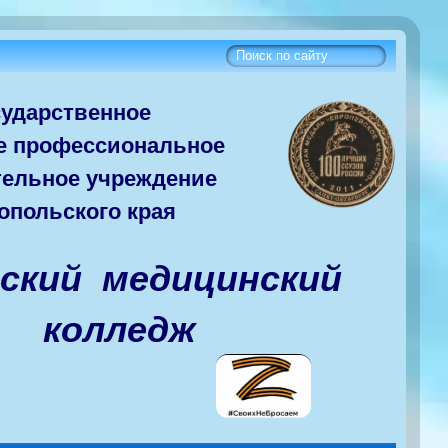
сударств
енное
е
профессиональное
тельное учреждение
опольского края
вский медицинский
колледж