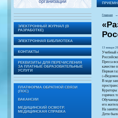
организации
ПРИЕМН
Главная
→
«Ра
ЭЛЕКТРОННЫЙ ЖУРНАЛ (В
РАЗРАБОТКЕ)
Рос
ЭЛЕКТРОННАЯ БИБЛИОТЕКА
13 января 20
Учебный с
КОНТАКТЫ
Российско
Пресса вс
РЕКВИЗИТЫ ДЛЯ ПЕРЕЧИСЛЕНИЯ
качестве 
ЗА ПЛАТНЫЕ ОБРАЗОВАТЕЛЬНЫЕ
УСЛУГИ
Первая га
(«Ведомос
В ходе за
пространс
ПЛАТФОРМА ОБРАТНОЙ СВЯЗИ
Кураторы 
(ПОС)
горячих т
Обучающие
ВАКАНСИИ
его жител
МЕДИЦИНСКИЙ ОСМОТР.
На занятия
МЕДИЦИНСКАЯ СПРАВКА
Дети были