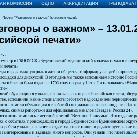
АЯ КОМИССИЯ
ОДПО
АККРЕДИТАЦИЯ
ПРЕПОДАВА
Проект "Разговоры о важном" (классные часы).
зговоры о важном» – 13.01.2
сийской печати»
25 г.
еместр в ГБПОУ СК «Буденновский медицинский коллеж» начался с внеур
й печати».
егда играла важную роль в жизни общества, информируя людей о происхо
площадки для дискуссий. В этот день мы также вспоминаем историю Российс
зета в России была издана в 1703 году по указу Петра I и называлась «Вѣд
ти»).
нятий обучающиеся узнали, как называлась первая Российская газета, об
тве, вспомнили, какие специалисты работают над созданием периодическ
познакомили обучающихся с работой специального корреспондента, Пантал
очках, снимая репортажи для официальных каналов (Звезда и Россия 24).
ся познакомились с местной газетой "Вестник Прикумья". Это издание 
ях, о событиях, происходящих в городе Буденновске и Буденновском округе
х ребята узнали, как газета создается, кто ее пишет и редактирует, какие 
 заинтересованы и задавали много вопросов. Они узнали, что газета явля