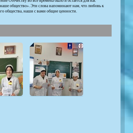
ие Отечеству во все времена было и остается для нас
 наше общество». Эти слова напоминают нам, что любовь к
ого общества, наши с вами общие ценности.