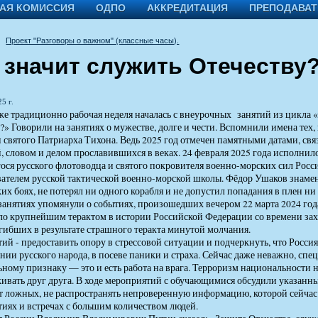
АЯ КОМИССИЯ
ОДПО
АККРЕДИТАЦИЯ
ПРЕПОДАВА
Проект "Разговоры о важном" (классные часы).
 значит служить Отечеству
5 г.
е традиционно рабочая неделя началась с внеурочных занятий из цикла «
?» Говорили на занятиях о мужестве, долге и чести. Вспомнили имена тех,
 святого Патриарха Тихона. Ведь 2025 год отмечен памятными датами, с
, словом и делом прославившихся в веках. 24 февраля 2025 года исполни
ся русского флотоводца и святого покровителя военно-морских сил Росси
вателем русской тактической военно-морской школы. Фёдор Ушаков знамени
ких боях, не потерял ни одного корабля и не допустил попадания в плен н
занятиях упомянули о событиях, произошедших вечером 22 марта 2024 год
ло крупнейшим терактом в истории Российской Федерации со времени зах
гибших в результате страшного теракта минутой молчания.
тий - предоставить опору в стрессовой ситуации и подчеркнуть, что Россия
нии русского народа, в посеве паники и страха. Сейчас даже неважно, сп
ному признаку — это и есть работа на врага. Терроризм национальности н
ивать друг друга. В ходе мероприятий с обучающимися обсудили указанны
т ложных, не распространять непроверенную информацию, которой сейчас м
иях и встречах с большим количеством людей.