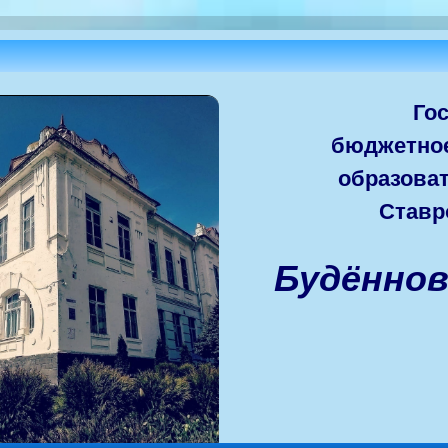
Го
бюджетно
образова
Ставр
Будённо