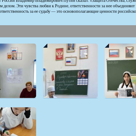
 России Владимир Владимирович Путин сказал: «Защита Отечества, служен
 делом. Эти чувства любви к Родине, ответственности за нее объединяют
ответственность за ее судьбу — это основополагающие ценности российск