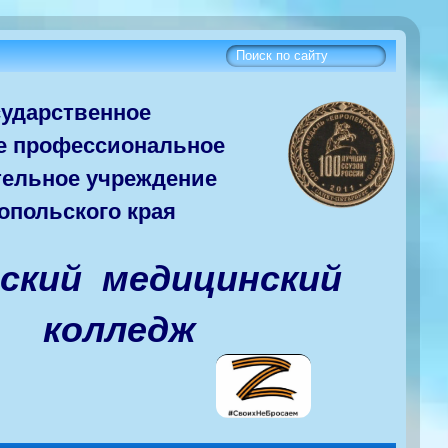
сударств
енное
е
профессиональное
тельное учреждение
опольского края
вский медицинский
колледж