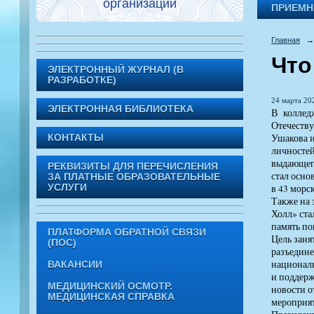
организации
ПРИЕМН
Главная
→
Что
ЭЛЕКТРОННЫЙ ЖУРНАЛ (В
РАЗРАБОТКЕ)
24 марта 202
ЭЛЕКТРОННАЯ БИБЛИОТЕКА
В колледж
Отечеству
Ушакова и
КОНТАКТЫ
личностей
выдающего
РЕКВИЗИТЫ ДЛЯ ПЕРЕЧИСЛЕНИЯ
стал осно
ЗА ПЛАТНЫЕ ОБРАЗОВАТЕЛЬНЫЕ
в 43 морс
УСЛУГИ
Также на 
Холл» ста
память по
ПЛАТФОРМА ОБРАТНОЙ СВЯЗИ
Цель заня
(ПОС)
разъедине
националь
ВАКАНСИИ
и поддерж
МЕДИЦИНСКИЙ ОСМОТР.
новости о
МЕДИЦИНСКАЯ СПРАВКА
мероприят