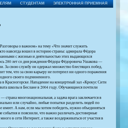
ТЕЛЯМ
СТУДЕНТАМ
ЭЛЕКТРОННАЯ ПРИЕМНАЯ
?
Разговоры о важном» на тему «Что значит служить
 кто навсегда вошел в историю страны: адмирала Фёдора
вязанными с жизнью и деятельностью этих выдающихся
лось 280 лет со дня рождения Фёдора Фёдоровича Ушакова —
и. За свою службу он одержал множество блестящих побед,
т тем, что за свою карьеру не потерпел ни одного поражения
и одного своего подчиненного.
а в Красногорске. Нападение на концертный зал «Крокус Сити
вата школы в Беслане в 2004 году. Обучающиеся почтили
 — страна многонациональная, а задача врага заключается в
ециально или случайно, любые попытки разделить людей по
е имеет. А нам, если мы хотим победить, нужно объединяться
е события и пояснили, что важно различать достоверные
ного в сети Интернет, а также воздерживаться от участия в