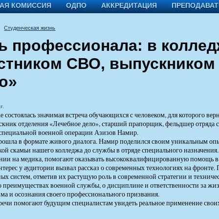
АЯ КОМИССИЯ
ОДПО
АККРЕДИТАЦИЯ
ПРЕПОДАВА
Студенческая жизнь
ь профессионала: в коллед
стником СВО, выпускником
о»
г.
е состоялась значимая встреча обучающихся с человеком, для которого ве
скник отделения «Лечебное дело», старший прапорщик, фельдшер отряда с
специальной военной операции Азизов Намир.
рошла в формате живого диалога. Намир поделился своим уникальным опы
кой скамьи нашего колледжа до службы в отряде специального назначения.
нии на медика, помогают оказывать высококвалифицированную помощь в 
терес у аудитории вызвал рассказ о современных технологиях на фронте. 
ых систем, отметив их растущую роль в современной стратегии и технич
о преимуществах военной службы, о дисциплине и ответственности за жи
ма и осознания своего профессионального призвания.
речи помогают будущим специалистам увидеть реальное применение своих