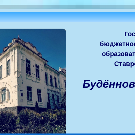
Го
бюджетно
образова
Ставр
Будённо