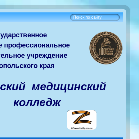
сударств
енное
е
профессиональное
тельное учреждение
опольского края
вский медицинский
колледж