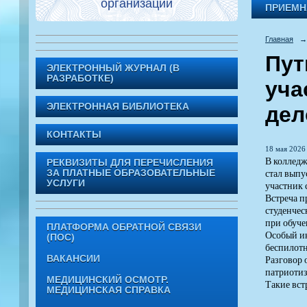
организации
ПРИЕМН
Главная
→
Пут
ЭЛЕКТРОННЫЙ ЖУРНАЛ (В
РАЗРАБОТКЕ)
уча
ЭЛЕКТРОННАЯ БИБЛИОТЕКА
дел
КОНТАКТЫ
18 мая 2026 
В колледж
РЕКВИЗИТЫ ДЛЯ ПЕРЕЧИСЛЕНИЯ
стал выпу
ЗА ПЛАТНЫЕ ОБРАЗОВАТЕЛЬНЫЕ
УСЛУГИ
участник 
Встреча п
студенчес
при обуче
ПЛАТФОРМА ОБРАТНОЙ СВЯЗИ
Особый ин
(ПОС)
беспилотн
ВАКАНСИИ
Разговор 
патриотиз
МЕДИЦИНСКИЙ ОСМОТР.
Такие вст
МЕДИЦИНСКАЯ СПРАВКА