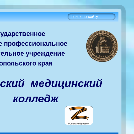
сударств
енное
е
профессиональное
тельное учреждение
опольского края
вский медицинский
колледж