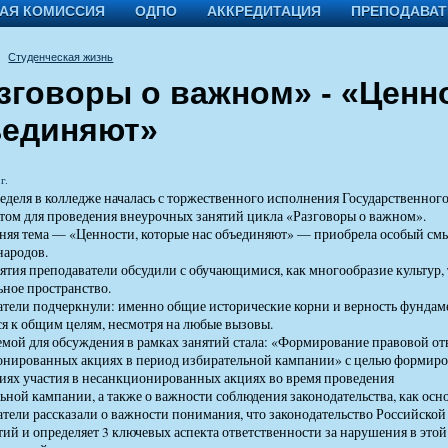
АЯ КОМИССИЯ
ОДПО
АККРЕДИТАЦИЯ
ПРЕПОДАВА
Студенческая жизнь
зговоры о важном» - «Ценн
единяют»
г.
еделя в колледже началась с торжественного исполнения Государственног
ом для проведения внеурочных занятий цикла «Разговоры о важном».
яя тема — «Ценности, которые нас объединяют» — приобрела особый смыс
народов.
нятия преподаватели обсудили с обучающимися, как многообразие культур, 
ьное пространство.
тели подчеркнули: именно общие исторические корни и верность фундам
ся к общим целям, несмотря на любые вызовы.
мой для обсуждения в рамках занятий стала: «Формирование правовой отв
нированных акциях в период избирательной кампании» с целью формиро
иях участия в несанкционированных акциях во время проведения
ьной кампании, а также о важности соблюдения законодательства, как осн
тели рассказали о важности понимания, что законодательство Российско
ий и определяет 3 ключевых аспекта ответственности за нарушения в это