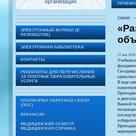
организации
ПРИЕМН
Главная
→
«Ра
ЭЛЕКТРОННЫЙ ЖУРНАЛ (В
РАЗРАБОТКЕ)
объ
ЭЛЕКТРОННАЯ БИБЛИОТЕКА
22 мая 2026 
Учебная н
КОНТАКТЫ
фундамент
Сегодняшн
РЕКВИЗИТЫ ДЛЯ ПЕРЕЧИСЛЕНИЯ
единства 
ЗА ПЛАТНЫЕ ОБРАЗОВАТЕЛЬНЫЕ
УСЛУГИ
В ходе за
национал
Преподава
и двигать
ПЛАТФОРМА ОБРАТНОЙ СВЯЗИ
Важной те
(ПОС)
несанкцио
последств
ВАКАНСИИ
избирател
МЕДИЦИНСКИЙ ОСМОТР.
Преподава
МЕДИЦИНСКАЯ СПРАВКА
мероприят