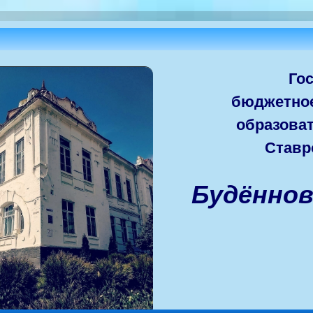
Го
бюджетно
образова
Ставр
Будённо