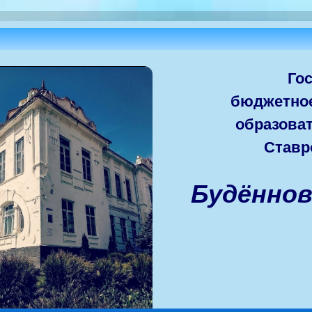
Го
бюджетно
образова
Ставр
Будённо