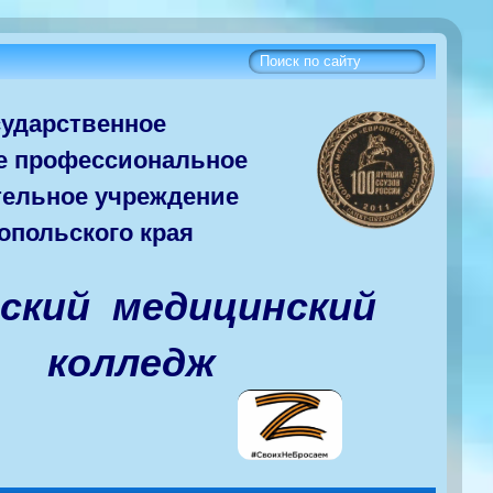
сударств
енное
е
профессиональное
тельное учреждение
опольского края
вский медицинский
колледж