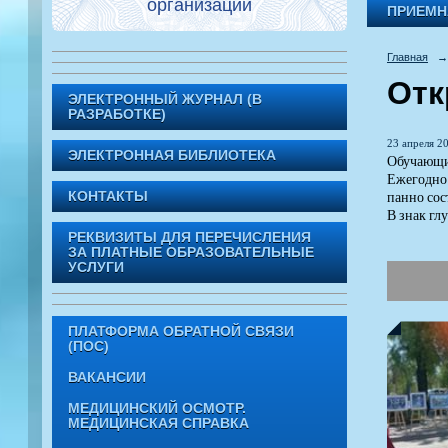
организации
ПРИЕМН
Главная
→
Отк
ЭЛЕКТРОННЫЙ ЖУРНАЛ (В
РАЗРАБОТКЕ)
23 апреля 20
ЭЛЕКТРОННАЯ БИБЛИОТЕКА
Обучающие
Ежегодно 
панно сос
КОНТАКТЫ
В знак гл
РЕКВИЗИТЫ ДЛЯ ПЕРЕЧИСЛЕНИЯ
ЗА ПЛАТНЫЕ ОБРАЗОВАТЕЛЬНЫЕ
УСЛУГИ
ПЛАТФОРМА ОБРАТНОЙ СВЯЗИ
(ПОС)
ВАКАНСИИ
МЕДИЦИНСКИЙ ОСМОТР.
МЕДИЦИНСКАЯ СПРАВКА