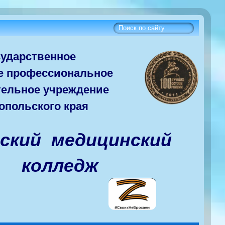
сударств
енное
е
профессиональное
тельное учреждение
опольского края
вский медицинский
колледж