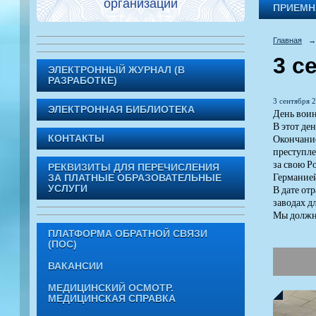
организации
ПРИЕМН
Главная
→
3 с
ЭЛЕКТРОННЫЙ ЖУРНАЛ (В
РАЗРАБОТКЕ)
3 сентября 2
ЭЛЕКТРОННАЯ БИБЛИОТЕКА
День воин
В этот де
Окончание
КОНТАКТЫ
преступле
за свою Р
РЕКВИЗИТЫ ДЛЯ ПЕРЕЧИСЛЕНИЯ
Германией
ЗА ПЛАТНЫЕ ОБРАЗОВАТЕЛЬНЫЕ
В дате от
УСЛУГИ
заводах д
Мы должны
ПЛАТФОРМА ОБРАТНОЙ СВЯЗИ
(ПОС)
ВАКАНСИИ
МЕДИЦИНСКИЙ ОСМОТР.
МЕДИЦИНСКАЯ СПРАВКА