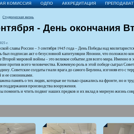
АЯ КОМИССИЯ
ОДПО
АККРЕДИТАЦИЯ
ПРЕПОДАВА
Студенческая жизнь
ентября - День окончания 
025 г.
ской славы России – 3 сентября 1945 года – День Победы над милитарист
нь был подписан акт о безусловной капитуляции Японии, что положило ко
 Второй мировой войны – это великое событие для всего мира. Именно в
ние против всего человечества. Ключевую роль в этой победе сыграл Сове
одину. Советские солдаты гнали врага до самого Берлина, изгоняя его с те
 и ее союзниками.
ражена память о тех людях, которые не только сражались на фронте, но и т
ля поддержания производства вооружения.
 помнить и чтить подвиг наших предков и их вклад в мирную жизнь сов