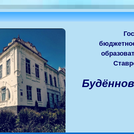
Го
бюджетно
образова
Ставр
Будённо