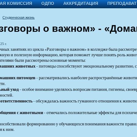
АЯ КОМИССИЯ
ОДПО
АККРЕДИТАЦИЯ
ПРЕПОДАВА
Студенческая жизнь
зговоры о важном» - «Дом
25 г.
чных занятиях из цикла «Разговоры о важном» в колледже была рассмотр
ажную и полезную информацию, которая поможет лучше понять роль жив
ателями были рассмотрены основные моменты:
омашних животных
- питомцы способствуют эмоциональному развитию, сн
омашних питомцев
- рассматривались наиболее распространённые животн
ти.
ьный уход
- особое внимание уделялось вопросам питания, гигиены, сво
ностей.
 ответственность
- обсуждалась важность гуманного отношения к животны
общения с животными
- отмечались положительные эффекты для психичес
способствовали формированию у обучающихся понимания важности прави
 к ним.