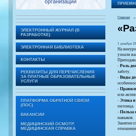
организации
ПРИЕМН
Главная
→
«Ра
ЭЛЕКТРОННЫЙ ЖУРНАЛ (В
РАЗРАБОТКЕ)
1 декабря 20
ЭЛЕКТРОННАЯ БИБЛИОТЕКА
На внеуро
узнали в
Преподав
КОНТАКТЫ
Роль д
-
заботу.
РЕКВИЗИТЫ ДЛЯ ПЕРЕЧИСЛЕНИЯ
Виды д
-
ЗА ПЛАТНЫЕ ОБРАЗОВАТЕЛЬНЫЕ
УСЛУГИ
особеннос
Правил
-
или актив
Этика и
-
ПЛАТФОРМА ОБРАТНОЙ СВЯЗИ
(ПОС)
питомца.
Польза 
-
ВАКАНСИИ
навыков.
Занятия 
МЕДИЦИНСКИЙ ОСМОТР.
отношения
МЕДИЦИНСКАЯ СПРАВКА