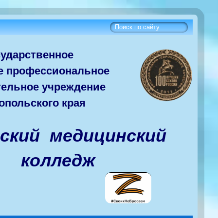
сударств
енное
е
профессиональное
тельное учреждение
опольского края
вский медицинский
колледж