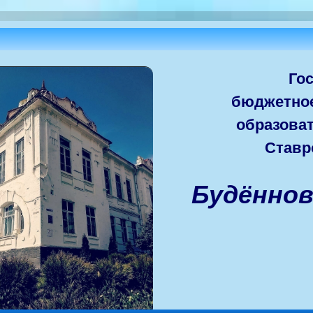
Го
бюджетно
образова
Ставр
Будённо