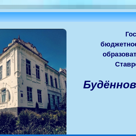
Го
бюджетно
образова
Ставр
Будённо