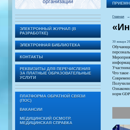
организации
ПРИЕМН
Главная
→
«Ин
ЭЛЕКТРОННЫЙ ЖУРНАЛ (В
РАЗРАБОТКЕ)
30 января 20
ЭЛЕКТРОННАЯ БИБЛИОТЕКА
Обучающие
персонал
Мероприят
КОНТАКТЫ
информа
Участники
РЕКВИЗИТЫ ДЛЯ ПЕРЕЧИСЛЕНИЯ
Что такое
ЗА ПЛАТНЫЕ ОБРАЗОВАТЕЛЬНЫЕ
Современ
УСЛУГИ
Получили 
Ознакомил
норм GDP
ПЛАТФОРМА ОБРАТНОЙ СВЯЗИ
(ПОС)
ВАКАНСИИ
МЕДИЦИНСКИЙ ОСМОТР.
МЕДИЦИНСКАЯ СПРАВКА