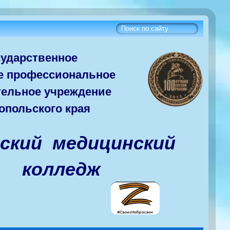
сударств
енное
е
профессиональное
тельное учреждение
опольского края
вский медицинский
колледж