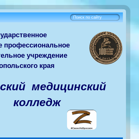
сударств
енное
е
профессиональное
тельное учреждение
опольского края
вский медицинский
колледж