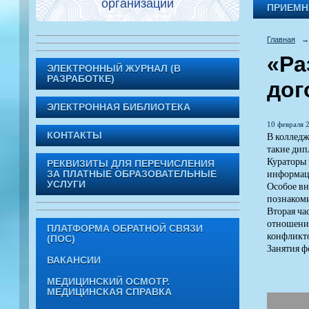
организации
ПРИЕМН
Главная
→
«Ра
ЭЛЕКТРОННЫЙ ЖУРНАЛ (В
РАЗРАБОТКЕ)
дог
ЭЛЕКТРОННАЯ БИБЛИОТЕКА
10 февраля 2
В колледж
КОНТАКТЫ
такие дип
Кураторы 
РЕКВИЗИТЫ ДЛЯ ПЕРЕЧИСЛЕНИЯ
информаци
ЗА ПЛАТНЫЕ ОБРАЗОВАТЕЛЬНЫЕ
УСЛУГИ
Особое вн
познакоми
Вторая ча
отношений
ПЛАТФОРМА ОБРАТНОЙ СВЯЗИ
конфликто
(ПОС)
Занятия ф
ВАКАНСИИ
МЕДИЦИНСКИЙ ОСМОТР.
МЕДИЦИНСКАЯ СПРАВКА