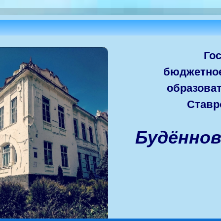
Го
бюджетно
образова
Ставр
Будённо