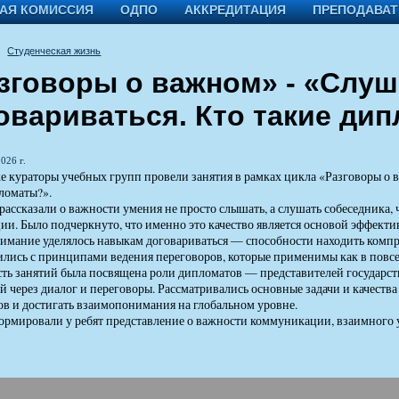
АЯ КОМИССИЯ
ОДПО
АККРЕДИТАЦИЯ
ПРЕПОДАВА
Студенческая жизнь
зговоры о важном» - «Слуш
овариваться. Кто такие ди
026 г.
е кураторы учебных групп провели занятия в рамках цикла «Разговоры о в
ломаты?».
рассказали о важности умения не просто слышать, а слушать собеседника,
и. Было подчеркнуто, что именно это качество является основой эффект
имание уделялось навыкам договариваться — способности находить комп
лись с принципами ведения переговоров, которые применимы как в повсе
сть занятий была посвящена роли дипломатов — представителей государс
 через диалог и переговоры. Рассматривались основные задачи и качества
в и достигать взаимопонимания на глобальном уровне.
ормировали у ребят представление о важности коммуникации, взаимного 