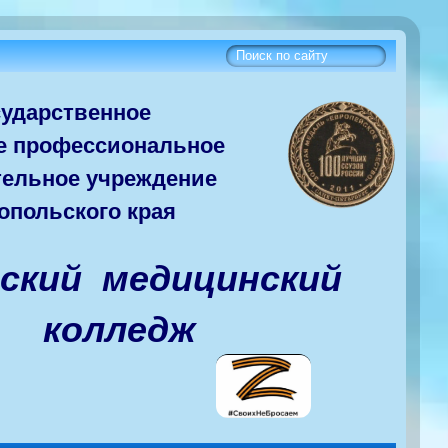
сударств
енное
е
профессиональное
тельное учреждение
опольского края
вский медицинский
колледж