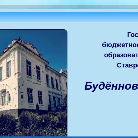
Го
бюджетно
образова
Ставр
Будённо