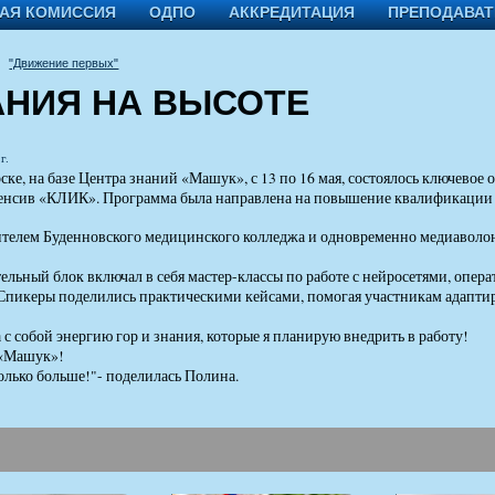
АЯ КОМИССИЯ
ОДПО
АККРЕДИТАЦИЯ
ПРЕПОДАВА
"Движение первых"
АНИЯ НА ВЫСОТЕ
г.
ске, на базе Центра знаний «Машук», с 13 по 16 мая, состоялось ключев
нсив «КЛИК». Программа была направлена на повышение квалификации м
телем Буденновского медицинского колледжа и одновременно медиаволо
ельный блок включал в себя мастер-классы по работе с нейросетями, опе
Спикеры поделились практическими кейсами, помогая участникам адаптир
а с собой энергию гор и знания, которые я планирую внедрить в работу!
 «Машук»!
олько больше!"- поделилась Полина.