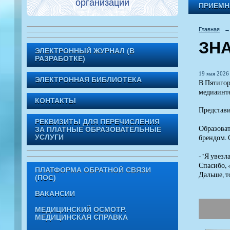
организации
ПРИЕМН
Главная
→
ЗН
ЭЛЕКТРОННЫЙ ЖУРНАЛ (В
РАЗРАБОТКЕ)
19 мая 2026 
ЭЛЕКТРОННАЯ БИБЛИОТЕКА
В Пятигор
медиаинте
КОНТАКТЫ
Представи
РЕКВИЗИТЫ ДЛЯ ПЕРЕЧИСЛЕНИЯ
Образоват
ЗА ПЛАТНЫЕ ОБРАЗОВАТЕЛЬНЫЕ
брендом. 
УСЛУГИ
-"Я увезл
Спасибо,
ПЛАТФОРМА ОБРАТНОЙ СВЯЗИ
Дальше, т
(ПОС)
ВАКАНСИИ
МЕДИЦИНСКИЙ ОСМОТР.
МЕДИЦИНСКАЯ СПРАВКА