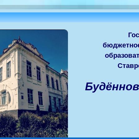
Го
бюджетно
образова
Ставр
Будённо