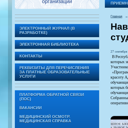
организации
ПРИЕМН
Главная
→
Нав
ЭЛЕКТРОННЫЙ ЖУРНАЛ (В
РАЗРАБОТКЕ)
сту
ЭЛЕКТРОННАЯ БИБЛИОТЕКА
27 сентября 
В Республ
КОНТАКТЫ
которых э
Участнико
РЕКВИЗИТЫ ДЛЯ ПЕРЕЧИСЛЕНИЯ
«Программ
ЗА ПЛАТНЫЕ ОБРАЗОВАТЕЛЬНЫЕ
УСЛУГИ
красоту А
обучающим
которых б
обучающи
ПЛАТФОРМА ОБРАТНОЙ СВЯЗИ
Собранный
(ПОС)
оперативн
ВАКАНСИИ
МЕДИЦИНСКИЙ ОСМОТР.
МЕДИЦИНСКАЯ СПРАВКА