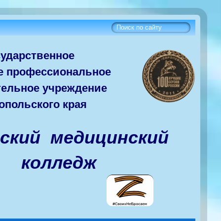
сударств
енное
е
профессиональное
тельное учреждение
опольского края
вский медицинский
колледж