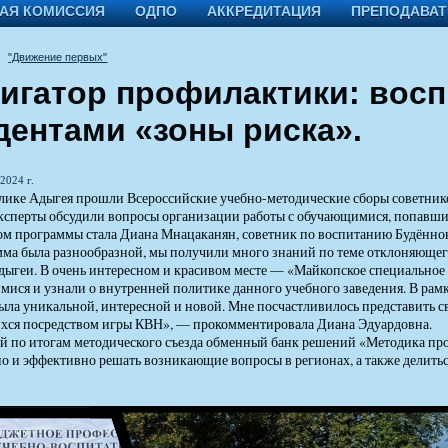
АЯ КОМИССИЯ
ОДПО
АККРЕДИТАЦИЯ
ПРЕПОДАВА
"Движение первых"
игатор профилактики: восп
дентами «зоны риска».
2024 г.
ике Адыгея прошли Всероссийские учебно-методические сборы советник
ксперты обсудили вопросы организации работы с обучающимися, попавш
м программы стала Диана Мнацаканян, советник по воспитанию Будённов
а была разнообразной, мы получили много знаний по теме отклоняющегос
дыгеи. В очень интересном и красивом месте — «Майкопское специально
ися и узнали о внутренней политике данного учебного заведения. В рам
ыла уникальной, интересной и новой. Мне посчастливилось представить 
хся посредством игры КВН», — прокомментировала Диана Эдуардовна.
 по итогам методического съезда обменный банк решений «Методика пр
о и эффективно решать возникающие вопросы в регионах, а также делитьс