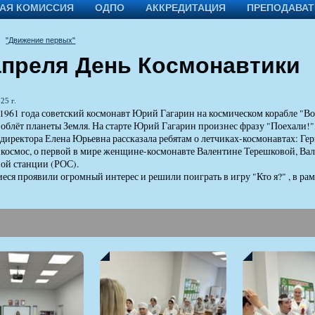
АЯ КОМИССИЯ
ОДПО
АККРЕДИТАЦИЯ
ПРЕПОДАВА
"Движение первых"
апреля День Космонавтики
25 г.
 1961 года советский космонавт Юрий Гагарин на космическом корабле "Вос
облёт планеты Земля. На старте Юрий Гагарин произнес фразу "Поехали!
директора Елена Юрьевна рассказала ребятам о летчиках-космонавтах: Гер
космос, о первой в мире женщине-космонавте Валентине Терешковой, Вале
ой станции (РОС).
ся проявили огромный интерес и решили поиграть в игру "Кто я?" , в рам