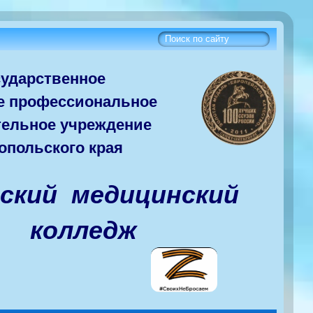
сударств
енное
е
профессиональное
тельное учреждение
опольского края
вский медицинский
колледж