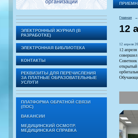
организации
ПРИЕМН
Главная
→
12 
ЭЛЕКТРОННЫЙ ЖУРНАЛ (В
РАЗРАБОТКЕ)
12 апреля 20
ЭЛЕКТРОННАЯ БИБЛИОТЕКА
12 апреля
совершил 
Советник 
КОНТАКТЫ
открытый 
орбитальн
РЕКВИЗИТЫ ДЛЯ ПЕРЕЧИСЛЕНИЯ
Обучающие
ЗА ПЛАТНЫЕ ОБРАЗОВАТЕЛЬНЫЕ
УСЛУГИ
ПЛАТФОРМА ОБРАТНОЙ СВЯЗИ
(ПОС)
ВАКАНСИИ
МЕДИЦИНСКИЙ ОСМОТР.
МЕДИЦИНСКАЯ СПРАВКА