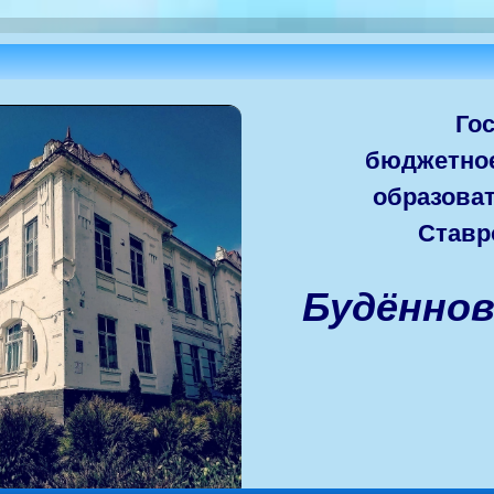
Го
бюджетно
образова
Ставр
Будённо