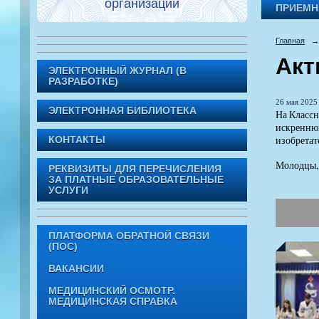
организации
ПРИЕМН
Главная
→
Акт
ЭЛЕКТРОННЫЙ ЖУРНАЛ (В
РАЗРАБОТКЕ)
26 мая 2025 
ЭЛЕКТРОННАЯ БИБЛИОТЕКА
На Классн
искреннюю
изобретат
КОНТАКТЫ
Молодцы, 
РЕКВИЗИТЫ ДЛЯ ПЕРЕЧИСЛЕНИЯ
ЗА ПЛАТНЫЕ ОБРАЗОВАТЕЛЬНЫЕ
УСЛУГИ
ПЛАТФОРМА ОБРАТНОЙ СВЯЗИ
(ПОС)
ВАКАНСИИ
МЕДИЦИНСКИЙ ОСМОТР.
МЕДИЦИНСКАЯ СПРАВКА