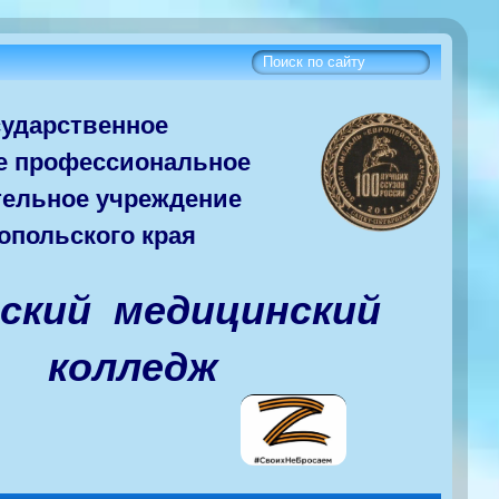
сударств
енное
е
профессиональное
тельное учреждение
опольского края
вский медицинский
колледж