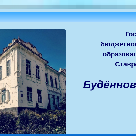
Го
бюджетно
образова
Ставр
Будённо