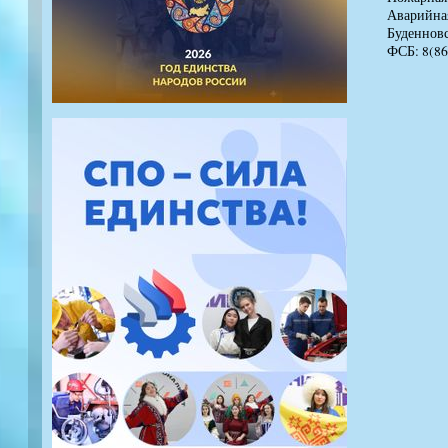
Аварийная 
Буденновс
ФСБ: 8(86