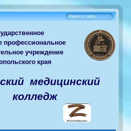
сударств
енное
е
профессиональное
тельное учреждение
опольского края
вский медицинский
колледж