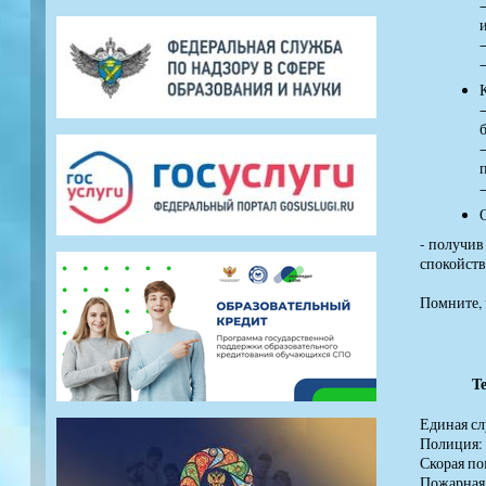
−
- получив
спокойств
Помните, 
Телефон
Единая сл
Полиция: 0
Скорая по
Пожарная 