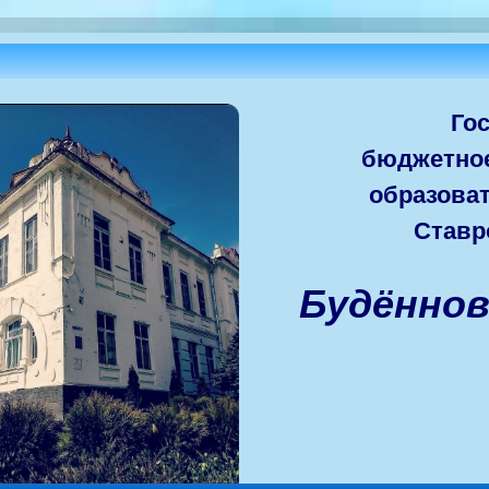
Го
бюджетно
образова
Ставр
Будённо