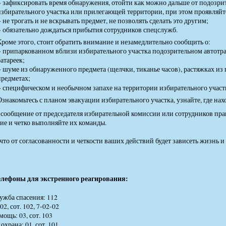
− зафиксировать время обнаружения, отойти как можно дальше от подозри
избирательного участка или прилегающей территории, при этом проявляйт
 не трогать и не вскрывать предмет, не позволять сделать это другим;
− обязательно дождаться прибытия сотрудников спецслужб.
Кроме этого, стоит обратить внимание и незамедлительно сообщить о:
− припаркованном вблизи избирательного участка подозрительном автотра
батареек;
− шуме из обнаруженного предмета (щелчки, тиканье часов), растяжках из
предметах;
− специфическом и необычном запахе на территории избирательного участ
Ознакомьтесь с планом эвакуации избирательного участка, узнайте, где нах
 сообщение от председателя избирательной комиссии или сотрудников пра
ие и четко выполняйте их команды.
что от согласованности и четкости ваших действий будет зависеть жизнь и
ы для экстренного реагирования:
ужба спасения: 112
2, сот. 102, 7-02-02
мощь: 03, сот. 103
охрана: 01, сот. 101