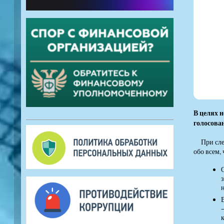
В целях 
голосова
При сле
обо всем,