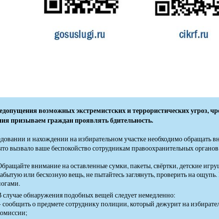
недопущения возможных экстремистских и террористических угроз, ч
ния призываем граждан проявлять бдительность.
довании и нахождении на избирательном участке необходимо обращать в
 что вызвало ваше беспокойство сотрудникам правоохранительных органов
Обращайте внимание на оставленные сумки, пакеты, свёртки, детские игр
забытую или бесхозную вещь, не пытайтесь заглянуть, проверить на ощупь. 
ногами.
В случае обнаружения подобных вещей следует немедленно:
− сообщить о предмете сотруднику полиции, который дежурит на избирате
комиссии;