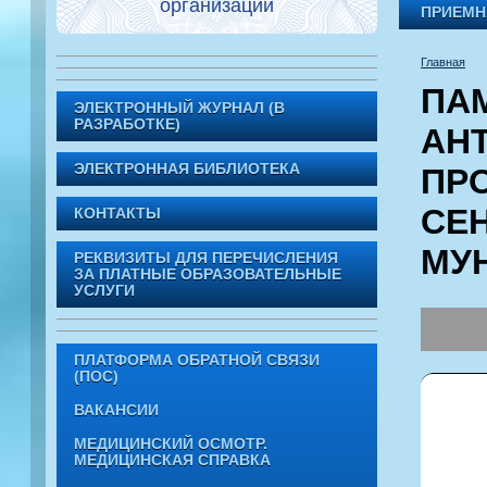
организации
ПРИЕМН
Главная
ПА
ЭЛЕКТРОННЫЙ ЖУРНАЛ (В
РАЗРАБОТКЕ)
АН
ЭЛЕКТРОННАЯ БИБЛИОТЕКА
ПР
СЕ
КОНТАКТЫ
МУ
РЕКВИЗИТЫ ДЛЯ ПЕРЕЧИСЛЕНИЯ
ЗА ПЛАТНЫЕ ОБРАЗОВАТЕЛЬНЫЕ
УСЛУГИ
ПЛАТФОРМА ОБРАТНОЙ СВЯЗИ
(ПОС)
ВАКАНСИИ
МЕДИЦИНСКИЙ ОСМОТР.
МЕДИЦИНСКАЯ СПРАВКА