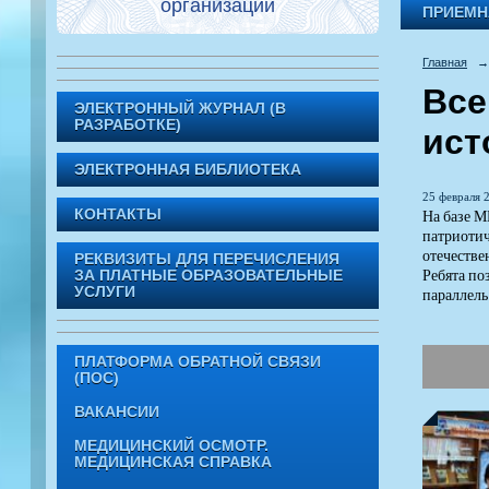
организации
ПРИЕМН
Главная
→
Все
ЭЛЕКТРОННЫЙ ЖУРНАЛ (В
РАЗРАБОТКЕ)
ист
ЭЛЕКТРОННАЯ БИБЛИОТЕКА
25 февраля 2
На базе М
КОНТАКТЫ
патриоти
отечестве
РЕКВИЗИТЫ ДЛЯ ПЕРЕЧИСЛЕНИЯ
Ребята по
ЗА ПЛАТНЫЕ ОБРАЗОВАТЕЛЬНЫЕ
УСЛУГИ
параллель
ПЛАТФОРМА ОБРАТНОЙ СВЯЗИ
(ПОС)
ВАКАНСИИ
МЕДИЦИНСКИЙ ОСМОТР.
МЕДИЦИНСКАЯ СПРАВКА