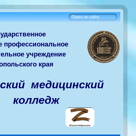
сударств
енное
е
профессиональное
тельное учреждение
опольского края
вский медицинский
колледж