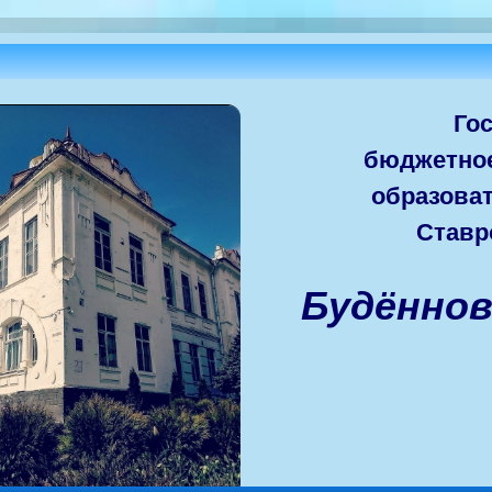
Го
бюджетно
образова
Ставр
Будённо