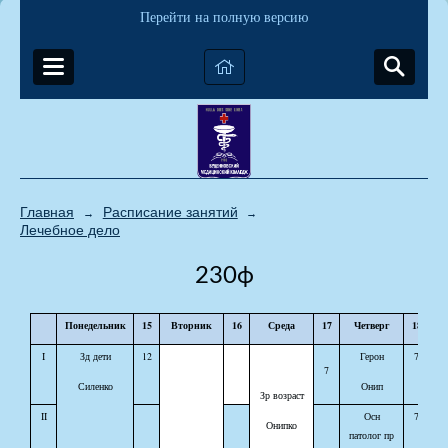
Перейти на полную версию
Главная
Расписание занятий
→
→
Лечебное дело
230ф
Понедельник
15
Вторник
16
Среда
17
Четверг
18
П
I
Зд дети
12
Герон
7
К
7
Силенко
Онип
Зр возраст
II
Осн
7
Онипко
патолог пр