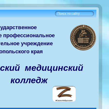
сударств
енное
е
профессиональное
тельное учреждение
опольского края
вский медицинский
колледж