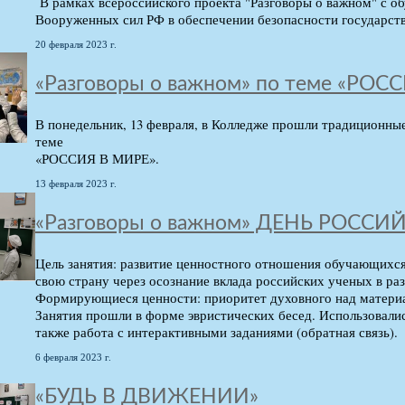
В рамках всероссийского проекта "Разговоры о важном" с 
Вооруженных сил РФ в обеспечении безопасности государств
20 февраля 2023 г.
«Разговоры о важном» по теме «РОС
В понедельник, 13 февраля, в Колледже прошли традиционны
теме
«РОССИЯ В МИРЕ».
13 февраля 2023 г.
«Разговоры о важном» ДЕНЬ РОСС
Цель занятия: развитие ценностного отношения обучающихся
свою страну через осознание вклада российских ученых в ра
Формирующиеся ценности: приоритет духовного над материа
Занятия прошли в форме эвристических бесед. Использовали
также работа с интерактивными заданиями (обратная связь).
6 февраля 2023 г.
«БУДЬ В ДВИЖЕНИИ»