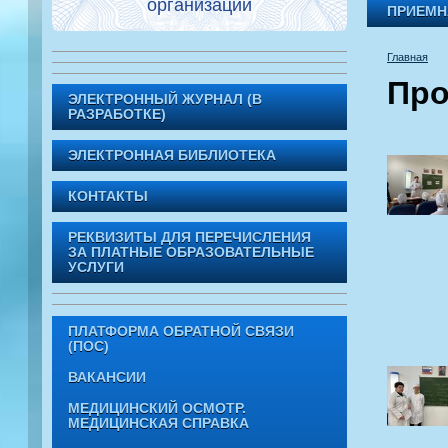
организации
ПРИЕМН
Главная
Про
ЭЛЕКТРОННЫЙ ЖУРНАЛ (В
РАЗРАБОТКЕ)
ЭЛЕКТРОННАЯ БИБЛИОТЕКА
КОНТАКТЫ
РЕКВИЗИТЫ ДЛЯ ПЕРЕЧИСЛЕНИЯ
ЗА ПЛАТНЫЕ ОБРАЗОВАТЕЛЬНЫЕ
УСЛУГИ
ПЛАТФОРМА ОБРАТНОЙ СВЯЗИ
(ПОС)
ВАКАНСИИ
МЕДИЦИНСКИЙ ОСМОТР.
МЕДИЦИНСКАЯ СПРАВКА