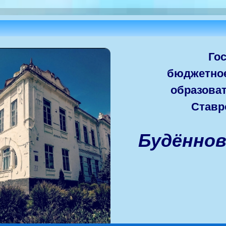
Го
бюджетно
образова
Ставр
Будённо