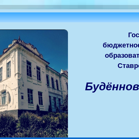
Го
бюджетно
образова
Ставр
Будённо