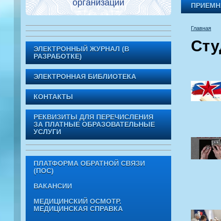
организации
ПРИЕМН
Главная
Сту
ЭЛЕКТРОННЫЙ ЖУРНАЛ (В
РАЗРАБОТКЕ)
ЭЛЕКТРОННАЯ БИБЛИОТЕКА
КОНТАКТЫ
РЕКВИЗИТЫ ДЛЯ ПЕРЕЧИСЛЕНИЯ
ЗА ПЛАТНЫЕ ОБРАЗОВАТЕЛЬНЫЕ
УСЛУГИ
ПЛАТФОРМА ОБРАТНОЙ СВЯЗИ
(ПОС)
ВАКАНСИИ
МЕДИЦИНСКИЙ ОСМОТР.
МЕДИЦИНСКАЯ СПРАВКА