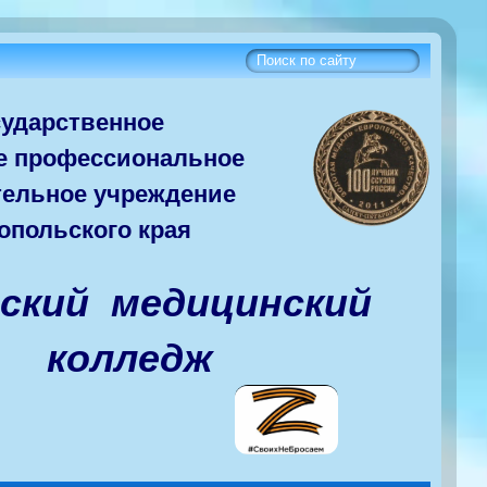
сударств
енное
е
профессиональное
тельное учреждение
опольского края
вский медицинский
колледж