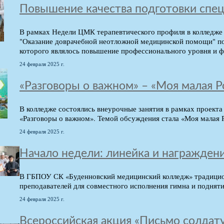
Повышение качества подготовки спец
В рамках Недели ЦМК терапевтического профиля в колледже 
"Оказание доврачебной неотложной медицинской помощи" по 
которого являлось повышение профессионального уровня и 
24 февраля 2025 г.
«Разговоры о важном» – «Моя малая Р
В колледже состоялись внеурочные занятия в рамках проект
«Разговоры о важном». Темой обсуждения стала «Моя малая 
24 февраля 2025 г.
Начало недели: линейка и награжден
В ГБПОУ СК «Буденновский медицинский колледж» традицион
преподавателей для совместного исполнения гимна и поднят
24 февраля 2025 г.
Всероссийская акция «Письмо солдат