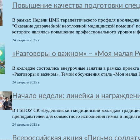
Повышение качества подготовки спец
В рамках Недели ЦМК терапевтического профиля в колледже 
"Оказание доврачебной неотложной медицинской помощи" по 
которого являлось повышение профессионального уровня и 
24 февраля 2025 г.
«Разговоры о важном» – «Моя малая Р
В колледже состоялись внеурочные занятия в рамках проект
«Разговоры о важном». Темой обсуждения стала «Моя малая 
24 февраля 2025 г.
Начало недели: линейка и награжден
В ГБПОУ СК «Буденновский медицинский колледж» традицион
преподавателей для совместного исполнения гимна и поднят
24 февраля 2025 г.
Всероссийская акция «Письмо солдат