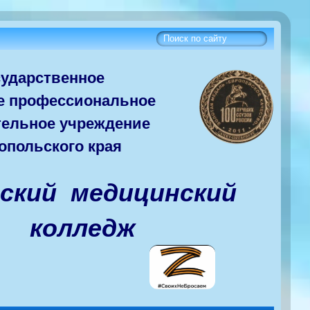
сударств
енное
е
профессиональное
тельное учреждение
опольского края
вский медицинский
колледж