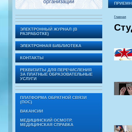
организации
ПРИЕМН
Главная
Сту
ЭЛЕКТРОННЫЙ ЖУРНАЛ (В
РАЗРАБОТКЕ)
ЭЛЕКТРОННАЯ БИБЛИОТЕКА
КОНТАКТЫ
РЕКВИЗИТЫ ДЛЯ ПЕРЕЧИСЛЕНИЯ
ЗА ПЛАТНЫЕ ОБРАЗОВАТЕЛЬНЫЕ
УСЛУГИ
ПЛАТФОРМА ОБРАТНОЙ СВЯЗИ
(ПОС)
ВАКАНСИИ
МЕДИЦИНСКИЙ ОСМОТР.
МЕДИЦИНСКАЯ СПРАВКА