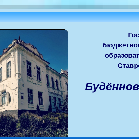
Го
бюджетно
образова
Ставр
Будённо