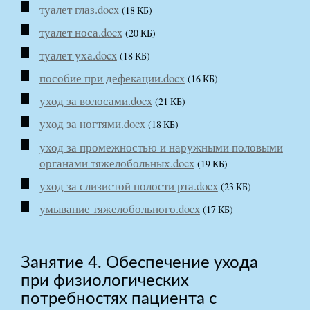
туалет глаз.docx
(18 КБ)
туалет носа.docx
(20 КБ)
туалет уха.docx
(18 КБ)
пособие при дефекации.docx
(16 КБ)
уход за волосами.docx
(21 КБ)
уход за ногтями.docx
(18 КБ)
уход за промежностью и наружными половыми
органами тяжелобольных.docx
(19 КБ)
уход за слизистой полости рта.docx
(23 КБ)
умывание тяжелобольного.docx
(17 КБ)
Занятие 4. Обеспечение ухода
при физиологических
потребностях пациента с