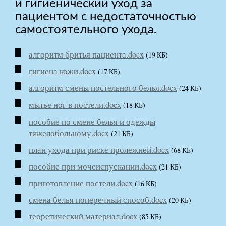
и гигиенический уход за
пациентом с недостаточностью
самостоятельного ухода.
алгоритм бритья пациента.docx
(19 КБ)
гигиена кожи.docx
(17 КБ)
алгоритм смены постельного белья.docx
(24 КБ)
мытье ног в постели.docx
(18 КБ)
пособие по смене белья и одежды
тяжелобольному.docx
(21 КБ)
план ухода при риске пролежней.docx
(68 КБ)
пособие при мочеиспускании.docx
(21 КБ)
приготовление постели.docx
(16 КБ)
смена белья поперечный способ.docx
(20 КБ)
теоретический материал.docx
(85 КБ)